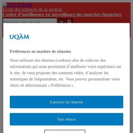
École des sciences de la gestion
Centre d’intelligence en surveillance des marchés financiers
Centre
Préférences en matière de témoins
d’intelligence
ESG
en
À
Nous utilisons des témoins (cookies) afin de collecter des
UQAM
UQAM
surveillance
propos
informations qui nous permettent d’améliorer votre expérience sur
des marchés
le site, de vous proposer des contenus vidéo, d’analyser les
financiers
statistiques de fréquentation, etc. Vous pouvez personnaliser votre
choix en sélectionnant « Préférences ».
Centre d’intelligence en surveillance des marchés
financiers
English
Français
Autoriser les témoins
Accueil
Tout refuser
À propos
Mission
Gouvernance