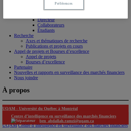
Préférences
Comité de direction
Comité scientifique
Équipe
Directeur
Collaborateurs
Étudiants
Recherche
Axes et thématiques de recherche
Publications et projets en cours
Appel de projets et Bourses d’excellence
Appel de projets
Bourses d’excellence
Partenaire
Nouvelles et rapports en surveillance des marchés financiers
Nous joindre
À propos
UQAM -
Université du Québec à Montréal
Centre d’intelligence en surveillance des marchés financiers
ben_abdallah.ramzi@uqam.ca
UQAM
Centre d’intelligence en surveillance des marchés financiers