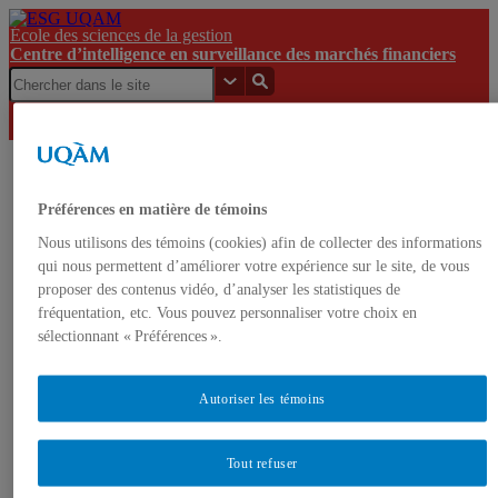
École des sciences de la gestion
Centre d’intelligence en surveillance des marchés financiers
Centre
d’intelligence
Appel de
Préférences en matière de témoins
ESG
en
projets et
UQAM
UQAM
surveillance
Bourses
Nous utilisons des témoins (cookies) afin de collecter des informations
des marchés
d’excellence
qui nous permettent d’améliorer votre expérience sur le site, de vous
financiers
proposer des contenus vidéo, d’analyser les statistiques de
fréquentation, etc. Vous pouvez personnaliser votre choix en
Centre d’intelligence en surveillance des marchés
sélectionnant « Préférences ».
financiers
English
Français
Autoriser les témoins
Accueil
À propos
Tout refuser
Mission
Gouvernance