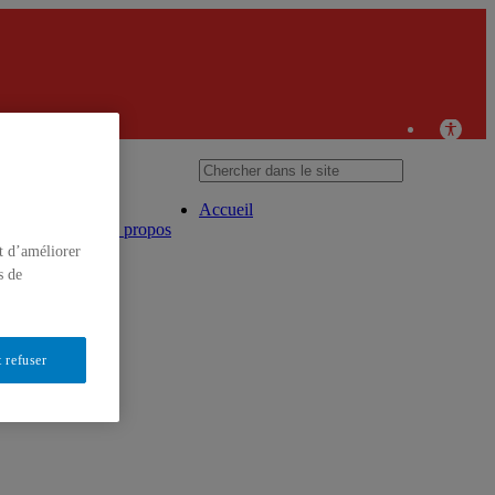
’intelligence en surveillance des marchés financiers
sh
Français
Accueil
À propos
t d’améliorer
s de
 refuser