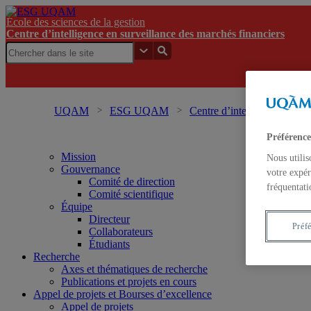
École des sciences de la gestion
Centre d’intelligence en surveillance des marchés financiers
UQAM
ESG UQAM
Centre d’intelligence en sur
Préférence
Mission
Nous utilis
Gouvernance
votre expér
Comité de direction
fréquentati
Comité scientifique
Équipe
Directeur
Préf
Collaborateurs
Étudiants
Recherche
Axes et thématiques de recherche
Publications et projets en cours
Appel de projets et Bourses d’excellence
Appel de projets