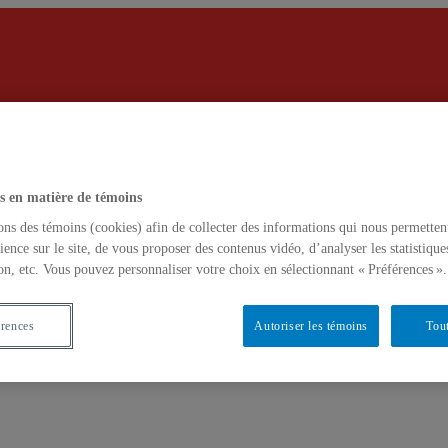
Centre d
veillance des marchés financiers
Recherche web
Engli
s en matière de témoins
ons des témoins (cookies) afin de collecter des informations qui nous permetten
ience sur le site, de vous proposer des contenus vidéo, d’analyser les statistique
on, etc. Vous pouvez personnaliser votre choix en sélectionnant « Préférences ».
érences
Autoriser les témoins
Tout